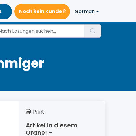
N
Noch kein Kunde ?
German
hmiger
Print
Artikel in diesem
Ordner -