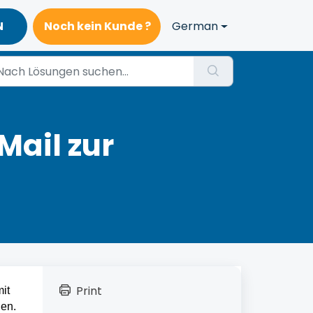
N
Noch kein Kunde ?
German
Mail zur
Print
t 
gen.