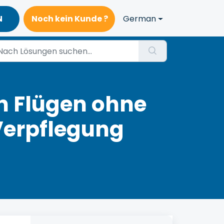
N
Noch kein Kunde ?
German
n Flügen ohne
Verpflegung