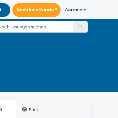
N
Noch kein Kunde ?
German
Print
rt