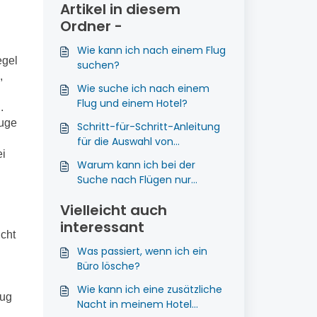
Artikel in diesem
Ordner -
Wie kann ich nach einem Flug
egel
suchen?
,
Wie suche ich nach einem
Flug und einem Hotel?
.
Auge
Schritt-für-Schritt-Anleitung
für die Auswahl von
ei
Flugzeugsitzen
Warum kann ich bei der
Suche nach Flügen nur
"Economy" oder "Business"
Vielleicht auch
auswählen?
interessant
ucht
Was passiert, wenn ich ein
Büro lösche?
Wie kann ich eine zusätzliche
lug
Nacht in meinem Hotel